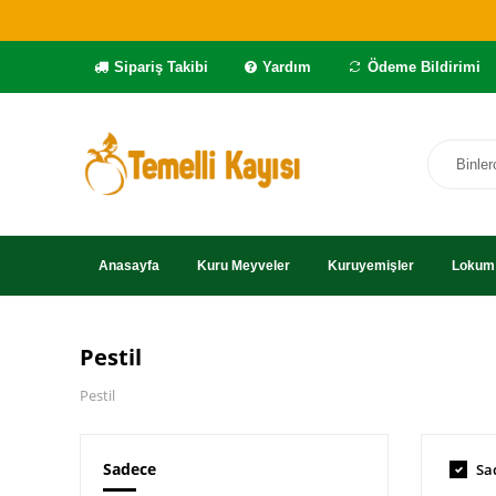
Sipariş Takibi
Yardım
Ödeme Bildirimi
Anasayfa
Kuru Meyveler
Kuruyemişler
Lokum 
Pestil
Pestil
Sadece
Sa