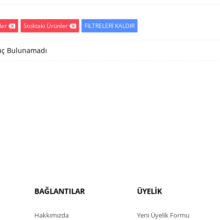
ler
Stoktaki Ürünler
FİLTRELERİ KALDIR
ç Bulunamadı
BAĞLANTILAR
ÜYELİK
Hakkımızda
Yeni Üyelik Formu