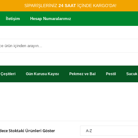
SİPARİŞLERİNİZ
24 SAAT
İÇİNDE KARGO'DA!
İletişim
Hesap Numaralarımız
Çeşitleri
Gün Kurusu Kayısı
Pekmez ve Bal
Pestil
Sucuk
dece Stoktaki Ürünleri Göster
A-Z