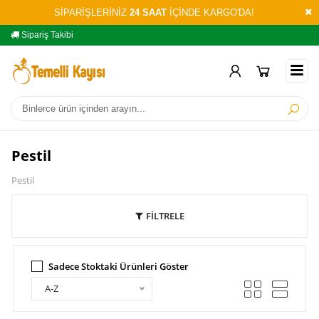
SİPARİŞLERİNİZ
24 SAAT
İÇİNDE KARGO'DA!
Sipariş Takibi
Yardım
Öd
Pestil
Pestil
FİLTRELE
Sadece Stoktaki Ürünleri Göster
A-Z