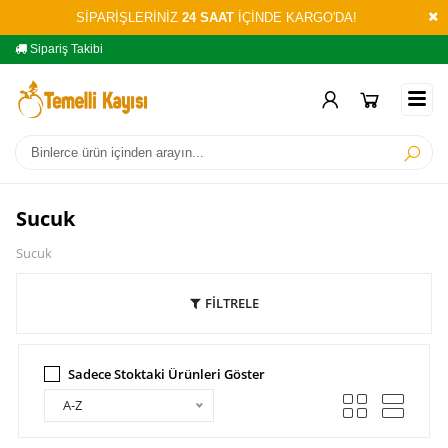
SİPARİŞLERİNİZ
24 SAAT
İÇİNDE KARGO'DA!
Sipariş Takibi
Yardım
Öd
Sucuk
Sucuk
FİLTRELE
Sadece Stoktaki Ürünleri Göster
A-Z