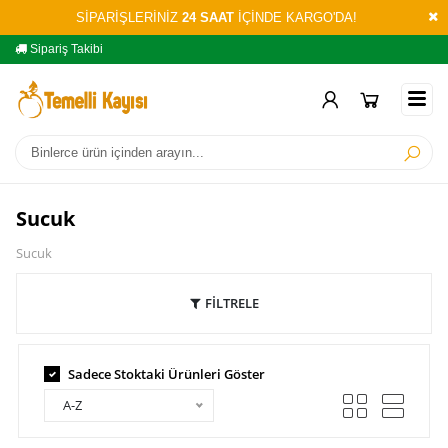
SİPARİŞLERİNİZ
24 SAAT
İÇİNDE KARGO'DA!
Sipariş Takibi
Yardım
Öd
Sucuk
Sucuk
FİLTRELE
Sadece Stoktaki Ürünleri Göster
A-Z