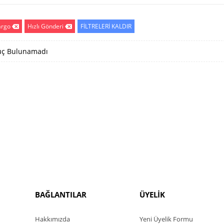
argo
Hızlı Gönderi
FİLTRELERİ KALDIR
ç Bulunamadı
BAĞLANTILAR
ÜYELİK
Hakkımızda
Yeni Üyelik Formu