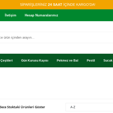
SİPARİŞLERİNİZ
24 SAAT
İÇİNDE KARGO'DA!
İletişim
Hesap Numaralarımız
Çeşitleri
Gün Kurusu Kayısı
Pekmez ve Bal
Pestil
Sucuk
dece Stoktaki Ürünleri Göster
A-Z