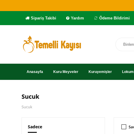
Sipariş Takibi
Yardım
Ödeme Bildirimi
Anasayfa
Kuru Meyveler
Kuruyemişler
Lokum 
Sucuk
Sucuk
Sadece
Sa