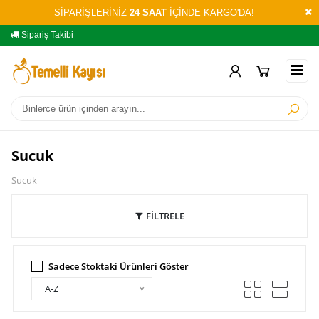
SİPARİŞLERİNİZ
24 SAAT
İÇİNDE KARGO'DA!
Sipariş Takibi
Yardım
Öd
Sucuk
Sucuk
FİLTRELE
Sadece Stoktaki Ürünleri Göster
A-Z