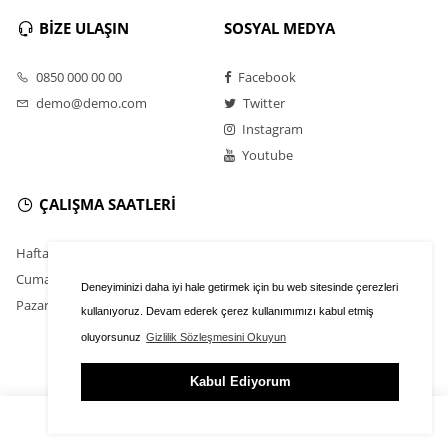
BİZE ULAŞIN
SOSYAL MEDYA
0850 000 00 00
Facebook
demo@demo.com
Twitter
Instagram
Youtube
ÇALIŞMA SAATLERİ
Hafta İçi : 9.00 - 18.30
Cumartesi : 11.00 - 16.00
Deneyiminizi daha iyi hale getirmek için bu web sitesinde çerezleri
Pazar : Kapalı
kullanıyoruz. Devam ederek çerez kullanımımızı kabul etmiş
oluyorsunuz
Gizlilik Sözleşmesini Okuyun
Kabul Ediyorum
ÜYE GİRİŞİ
FAVORİLER
SEPET