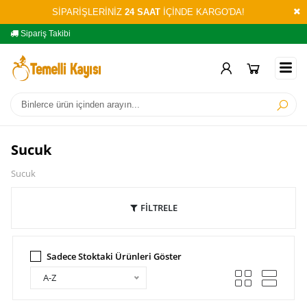
SİPARİŞLERİNİZ
24 SAAT
İÇİNDE KARGO'DA!
Sipariş Takibi
Yardım
Öd
Sucuk
Sucuk
FİLTRELE
Sadece Stoktaki Ürünleri Göster
A-Z